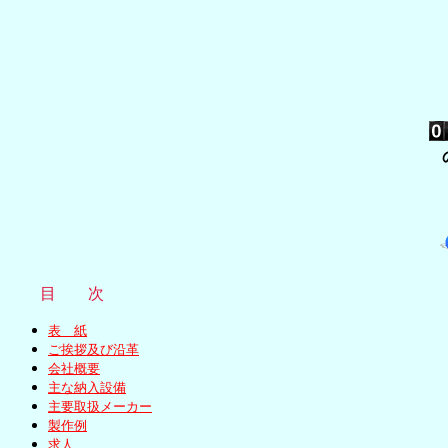
制御盤,エルデック,愛知,春日井,効率,自
目 次
表 紙
ご挨拶及び沿革
会社概要
主な納入設備
主要取扱メーカー
製作例
求人