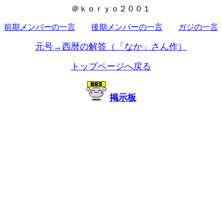
＠ｋｏｒｙｏ２００１
前期メンバーの一言
後期メンバーの一言
ガジの一言
元号→西暦の解答（「なか」さん作）
トップページへ戻る
掲示板