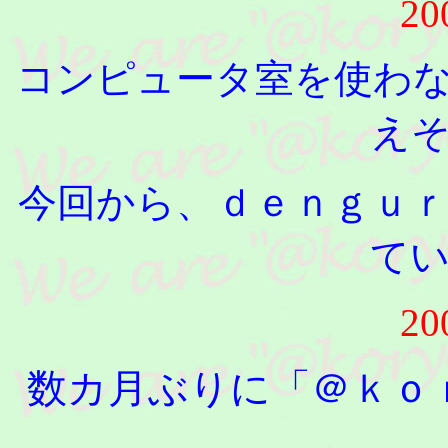
20
コンピュータ室を使わ
え
今回から、ｄｅｎｇｕ
て
20
数カ月ぶりに「＠ｋｏ