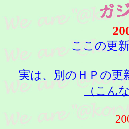
20
ここの更
実は、別のＨＰの更
（こん
20