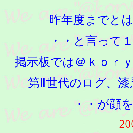
昨年度までと
・・と言って
掲示板では＠ｋｏｒｙ
第Ⅱ世代のログ、
・・が顔
20