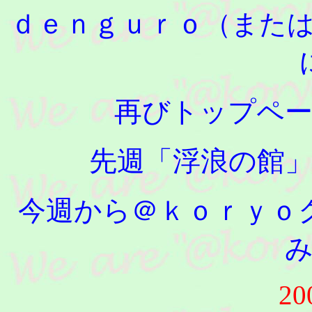
ｄｅｎｇｕｒｏ
（また
再びトップペ
先週「浮浪の館
今週から＠ｋｏｒｙｏ
20