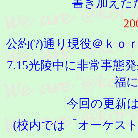
書き加えた
20
公約(?)通り現役＠ｋ
7.15光陵中に非常事
福
今回の更新
(校内では「オーケス