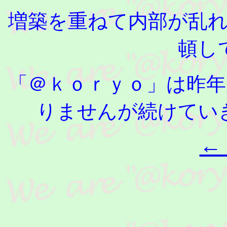
増築を重ねて内部が乱
頓し
「＠ｋｏｒｙｏ」は昨
りませんが続けてい
← 