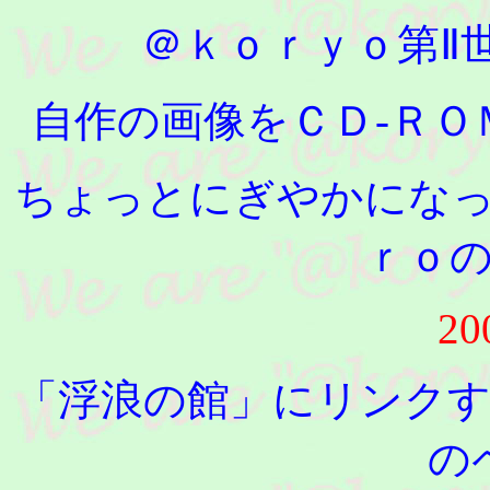
＠ｋｏｒｙｏ第Ⅱ
自作の画像をＣＤ-Ｒ
ちょっとにぎやかにな
ｒｏ
20
「浮浪の館」にリンク
の