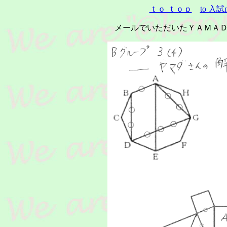
ｔｏ ｔｏｐ
to 入試
メールでいただいたＹＡＭＡ