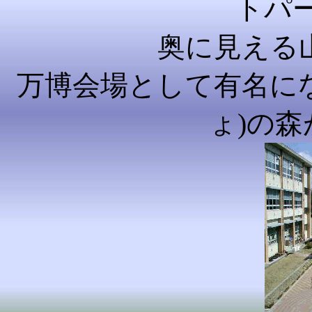
トパ
奥に見える
万博会場として有名にな
ょ)の