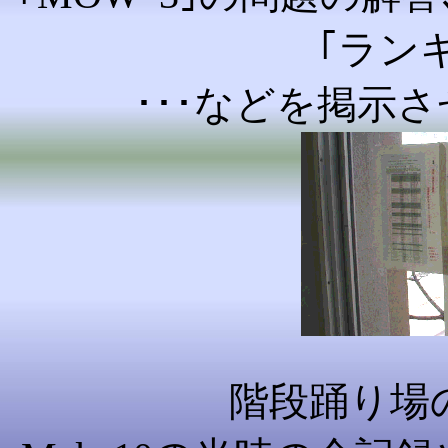
｢ランキ
･･･などを掲示
階段踊り場