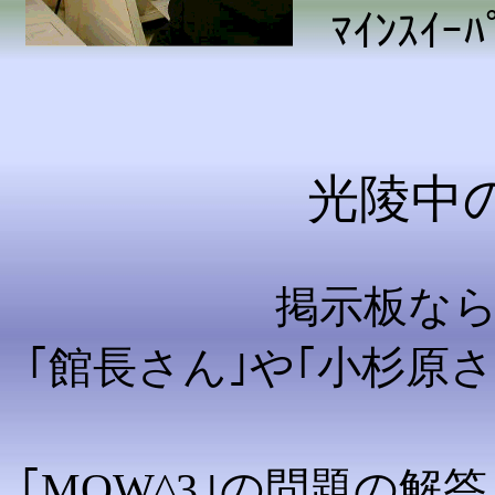
ﾏｲﾝｽｲ
光陵中
掲示板な
｢館長さん｣や｢小杉原
｢MOW^3｣の問題の解