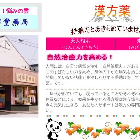
う！悩みの雲
天人相応
（てんじんそうおう）
（みび
人間には、自分で病気を治す「自然治癒力」があり
このすばらしい力を高め、身体の中から病気を治し
発病していない状態）を治したりする手助けをして
薬」です。
……………………………………………………………
症状が似ていても、弱っているところやそれぞれ
体質などにより、効果を生かせる漢方薬は違う場合
今を元気に生きる、あなたのサポートは漢方の専門
い。