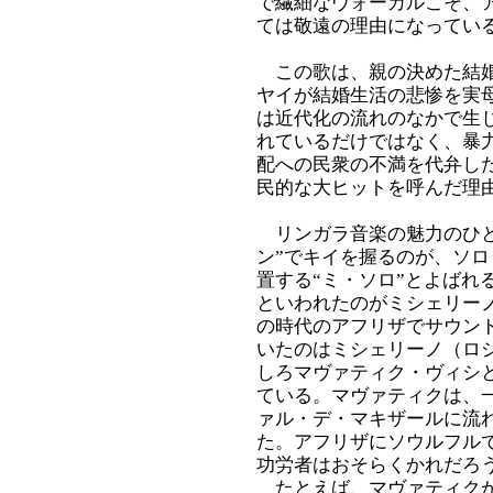
で繊細なヴォーカルこそ、
ては敬遠の理由になってい
この歌は、親の決めた結婚
ヤイが結婚生活の悲惨を実
は近代化の流れのなかで生
れているだけではなく、暴
配への民衆の不満を代弁し
民的な大ヒットを呼んだ理
リンガラ音楽の魅力のひと
ン”でキイを握るのが、ソ
置する“ミ・ソロ”とよばれ
といわれたのがミシェリー
の時代のアフリザでサウン
いたのはミシェリーノ（ロ
しろマヴァティク・ヴィシ
ている。マヴァティクは、
ァル・デ・マキザールに流れ
た。アフリザにソウルフル
功労者はおそらくかれだろ
たとえば、マヴァティク