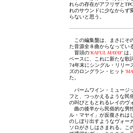
れらの存在がアフリザとTP
れのサウンドに少なからず
らないと思う。
この編集盤は、まさにその時
た音源全８曲からなってい
冒頭の
'KAFUL MAYAY'
は
ベースに、これに新たな歌
74年末にシングル・リリー
ズのロングラン・ヒット
'MA
た。
パームワイン・ミュージッ
フと、つっかえるような民
の叫びともとれるレイのヴ
曲の後半から民俗的な男性
ル・マヤイ」が反復されは
のしぼり出すようなヴォー
ソロがさしはさまれる。こ