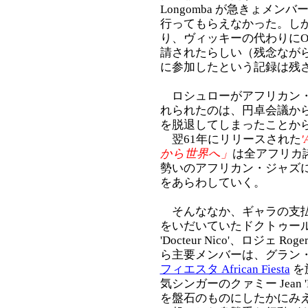
Longomba が急きょメ
行ってもらえなかった。し
り、ヴィッキーの代わりにO
請されたらしい（残念ながら
に参加したという記録は残
ロシュローがアフリカン・
れられたのは、円卓会議か
を脱退してしまったことから
翌61年にリリースされた
から世界へ」
は全アフリカ
勢いのアフリカン・ジャズ
をあらわしていく。
そんななか、ギャラの支払
をいだいていたドクトゥール・ニコ Ni
'Docteur Nico'、ロジェ Rog
ら主要メンバーは、グラン・
フィエスタ African Fiesta
を
気シンガーのクァミー Jean 'K
を盤石のものにしたかにみ