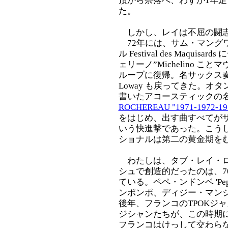
頂から奈落へ、わずか1年
た。
しかし、レイは不屈の闘志
72年には、サム・マング
ル Festival des Maqu
ェリーノ”Michelino ことマヴ
ループに復帰。名サックス奏者エンポ
Loway も戻ってきた。
書いたアコースティックの
ROCHEREAU "1971-1972-1
をはじめ、出す曲すべてがザ
いう快進撃であった。こう
ショナルは第二の黄金期を
わたしは、タブ・レイ・ロ
シュで創造的だったのは、7
ている。ペペ・ンドンベ 'Pepe
ンポンポ、ディジー・マンジェク 'D
後年、フランコのTPOKジ
ジシャンたちが、この時期
フランコはけっして交わら