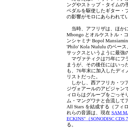
ングやストップ・タイムの手
ペダルを駆使したギター・
の影響がモロにあらわれて
当時、アフリザは、ほかにロカ
Mbongo とオルケストル
ンシャミナ Bopol Mansi
'Philo' Kola Ntalulu 
サックスというように最強
マヴァティクは75年にフラ
まうが、その後任にはいったディ
も、76年末に加入したディノ・
リストだった。
しかし、西アフリカ・ツア
ジヴォアールのアビジャン
ィロらはグループをごっそ
ム・マングワナと合流してアフ
All Stars を結成する
れらの音源は、現在
SAM M
ECKINS"（SONODISC CDS 
る。