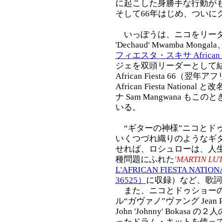
に起こした身勝手な行動が
そして66年はじめ、ついに
いっぽうは、ニコをリーダーに
'Dechaud' Mwamba M
フィエスタ・スキサ African Fie
ジェを双頭リーダーとして結
African Fiesta 66
African Fiesta Nat
ナ Sam Mangwana 
いる。
“ギターの神様”ニコとド
いくつづれ織りのようなギ
せれば、ロシュローは、人
種問題にふれた
'MARTIN LU
L'AFRICAN FIESTA NATION
36525）
に収録）など、歌詞
また、ニコとドゥショーの
ル“ガヴァノ”ヴァング Jean Pa
John 'Johnny' Bok
ったドラム・キットを使っ