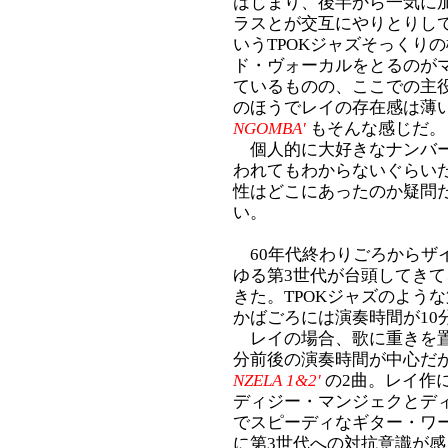
はじまり、後半から一気に
ラスとが交互にやりとりし
いうTPOKジャズそっくり
ド・ヴォーカルをとるのが
ているものの、ここでの主
のほうでレイの存在感は薄
NGOMBA'
もそんな感じだ。
個人的に大好きなナンバー
われてもわからないぐらい
性はどこにあったのか疑問
い。
60年代終わりごろからザ
ゆる第3世代が台頭してきて
きた。TPOKジャズのよう
かばごろには演奏時間が10
レイの場合、歌に重きを置
分前後の演奏時間が中心だ
NZELA 1&2'
の2曲。レイ作
ディジー・マンジェクとデ
でスピーディなギター・ワー
に第3世代への対抗意識が