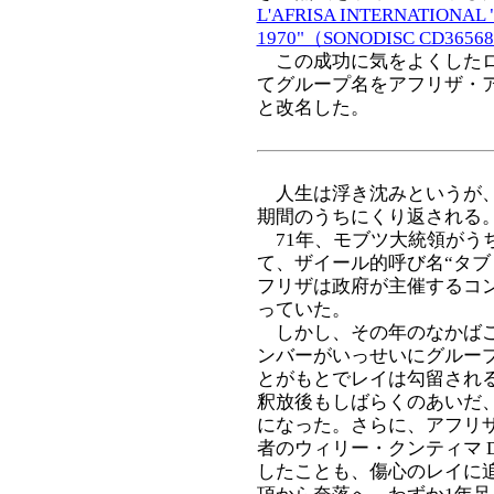
L'AFRISA INTERNATIONAL "
1970"（SONODISC CD3656
この成功に気をよくしたロ
てグループ名をアフリザ・アンテルナ
と改名した。
人生は浮き沈みというが、
期間のうちにくり返される
71年、モブツ大統領がう
て、ザイール的呼び名“タブ・レ
フリザは政府が主催するコ
っていた。
しかし、その年のなかばご
ンバーがいっせいにグルー
とがもとでレイは勾留され
釈放後もしばらくのあいだ
になった。さらに、アフリ
者のウィリー・クンティマ Domini
したことも、傷心のレイに