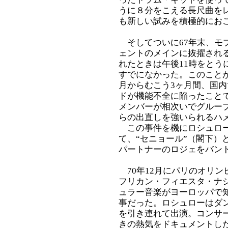
うに８分をこえる長尺曲を
も新しい試みを積極的にお
そしてついに67年末、モ
ェントのメインに抜擢され
れたときは午後11時をとう
すでになかった。このことが
月からむこう3ヶ月間、国
ドが機能不全に陥ったこと
メンバーが相次いでグルー
らの出直しを強いられるハ
この事件を機にロシュロー
て、“セニョール”（閣下）
パートナーのロジェをバン
70年12月にパリのオリン
フリカン・フィエスタ・ナ
ュラー音楽がヨーロッパで
事だった。ロシュローはダン
を引き連れて出演。コンサ
きの熱気をドキュメントし