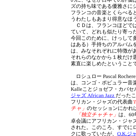
ズの持ち味である優雅さに
フランコの音楽とくらべる
うわたしもあまり得意なほ
ＣＤは、フランコほどでは
ていて、どれも似たり寄っ
今回このために、けっして多
はある）手持ちのアルバム
は、みなそれぞれに特徴が
それらのなかから１枚だけ
素直に楽しめたということ
ロシュロー Pascal Roc
は、コンゴ・ポピュラー音楽の
Kalleことジョゼフ・カバセル Jo
ジャズ African Jazz
だった
フリカン・ジャズの代表曲
'
チャ」
のセッションにかれ
「独立チャチャ」
は、6
卓会議にアフリカン・ジャ
された。このころ、すでに
クに歌っていたが、
O.K.ジ