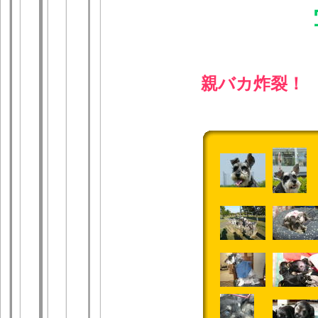
親バカ炸裂！