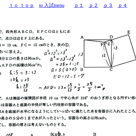
ｔｏ ｔｏｐ
to 入試menu
ｐ１
ｐ２
ｐ３
ｐ４