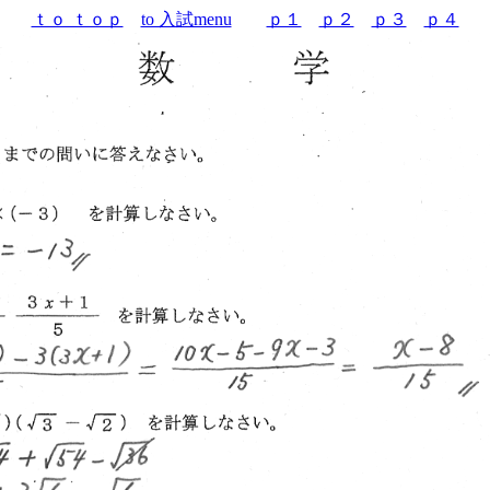
ｔｏ ｔｏｐ
to 入試menu
ｐ１
ｐ２
ｐ３
ｐ４