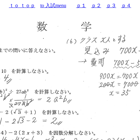
ｔｏ ｔｏｐ
to 入試menu
ｐ１
ｐ２
ｐ３
ｐ４