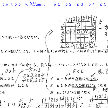
ｔｏ ｔｏｐ
to 入試menu
ｐ１
ｐ２
ｐ３
ｐ４
ｐ５