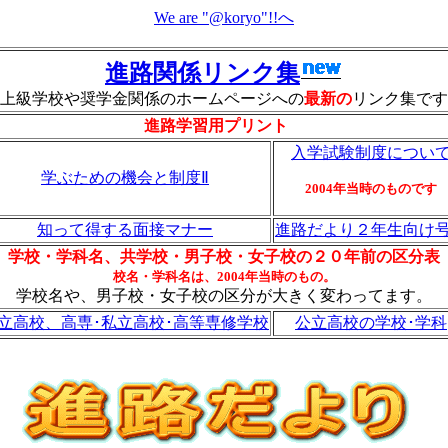
We are "@koryo"!!へ
進路関係リンク集
上級学校や奨学金関係のホームページへの
最新の
リンク集です
進路学習用プリント
入学試験制度につい
学ぶための機会と制度Ⅱ
2004年当時のものです
知って得する面接マナー
進路だより２年生向け
学校・学科名、共学校・男子校・女子校の２０年前の区分表
校名・学科名は、2004年当時のもの。
学校名や、男子校・女子校の区分が大きく変わってます。
立高校、高専･私立高校･高等専修学校
公立高校の学校･学科