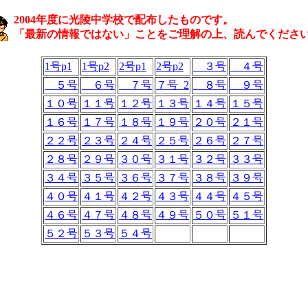
2004年度に光陵中学校で配布したものです。
「最新の情報ではない」ことをご理解の上、読んでくださ
1号p1
1号p2
2号p1
2号p2
３号
４号
５号
６号
７号
７号_2
８号
９号
１０号
１１号
１２号
１３号
１４号
１５号
１６号
１７号
１８号
１９号
２０号
２１号
２２号
２３号
２４号
２５号
２６号
２７号
２８号
２９号
３０号
３１号
３２号
３３号
３４号
３５号
３６号
３７号
３８号
３９号
４０号
４１号
４２号
４３号
４４号
４５号
４６号
４７号
４８号
４９号
５０号
５１号
５２号
５３号
５４号