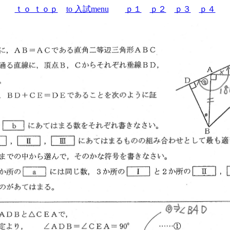
ｔｏ ｔｏｐ
to 入試menu
ｐ１
ｐ２
ｐ３
ｐ４