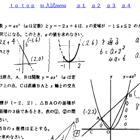
ｔｏ ｔｏｐ
to 入試menu
ｐ１
ｐ２
ｐ３
ｐ４