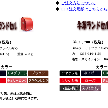
◆
ご注文方法について
◆
FAX注文用紙はこちらから（
（
税込
）
￥62，700（
税込
）
■A4フラットファイル対
トファイル対応
内寸（235×310×115）
10×115） 重量1450ｇ
迷彩・スカイライン ￥6
カラー
カラー
アリ黒、赤は上記金額に
00円(税込）追加になります。