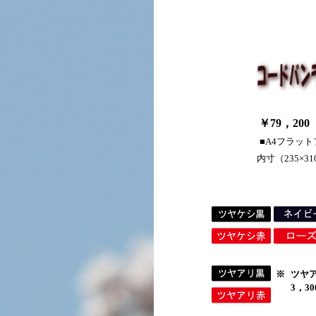
￥79，200
■A4フラッ
内寸（235×3
※
ツヤ
3，3