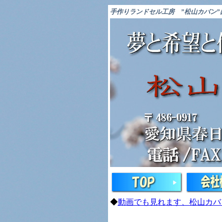
手作りランドセル工房
”松山カバン
◆
動画でも見れます、松山カバ