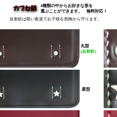
4種類の中からお好きな形を
選ぶことができます。
無料対応！
反射鋲は暗い夜道でお子様を危険から守ります。
丸型
(
反射鋲
）
星型