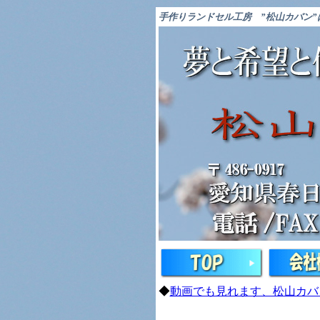
手作りランドセル工房
”松山カバン
◆
動画でも見れます、松山カバ