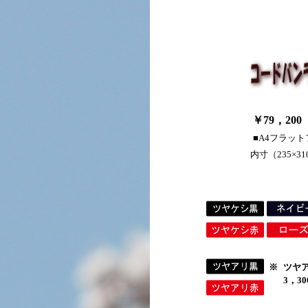
￥79，200
■A4フラッ
内寸（235×3
※
ツヤ
3，3