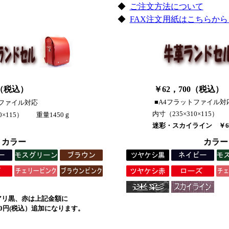
◆
ご注文方法について
◆
FAX注文用紙はこちらから（
（
税込
）
￥62，700（
税込
）
■A4フラットファイル対
トファイル対応
内寸（235×310×115）
10×115） 重量1450ｇ
迷彩・スカイライン ￥6
カラー
カラー
アリ黒、赤は上記金額に
00円(税込）追加になります。