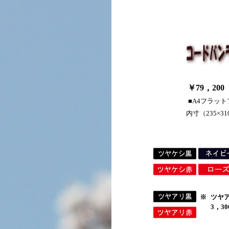
￥79，200
■A4フラッ
内寸（235×3
※
ツヤ
3，3