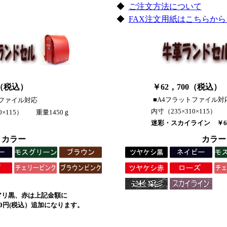
◆
ご注文方法について
◆
FAX注文用紙はこちらから（
（
税込
）
￥62，700（
税込
）
■A4フラットファイル対
トファイル対応
内寸（235×310×115）
10×115） 重量1450ｇ
迷彩・スカイライン ￥6
カラー
カラー
アリ黒、赤は上記金額に
00円(税込）追加になります。