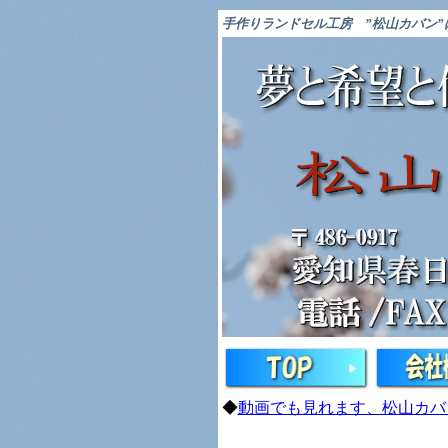
手作りランドセル工房
”松山カバン
◆
動画でも見れます、松山カバ