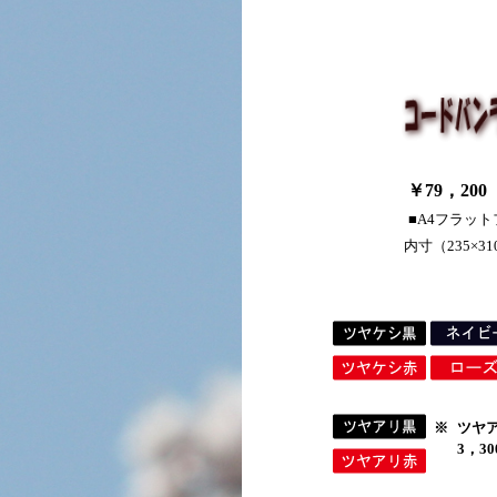
￥79，200
■A4フラッ
内寸（235×3
※
ツヤ
3，3