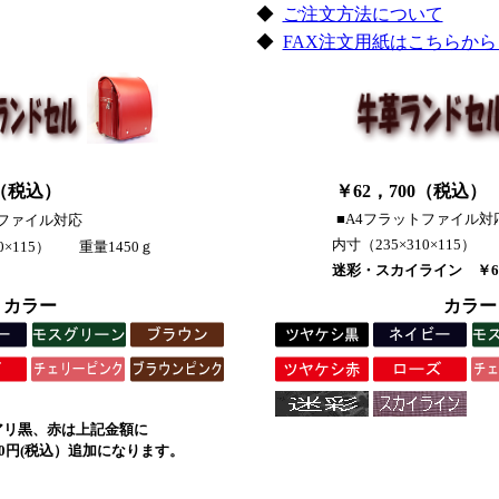
◆
ご注文方法について
◆
FAX注文用紙はこちらから（
（
税込
）
￥62，700（
税込
）
■A4フラットファイル対
トファイル対応
内寸（235×310×115）
10×115） 重量1450ｇ
迷彩・スカイライン ￥6
カラー
カラー
アリ黒、赤は上記金額に
00円(税込）追加になります。