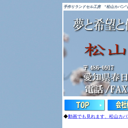
手作りランドセル工房
”松山カバン
◆
動画でも見れます、松山カバ