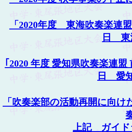
「2020年度 東海吹奏楽連
日 東
｢2020 年度 愛知県吹奏楽連
日 愛
「吹奏楽部の活動再開に向けた
上記 ガイド