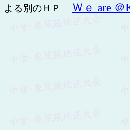
Ｗｅ are ＠K
よる別のＨＰ