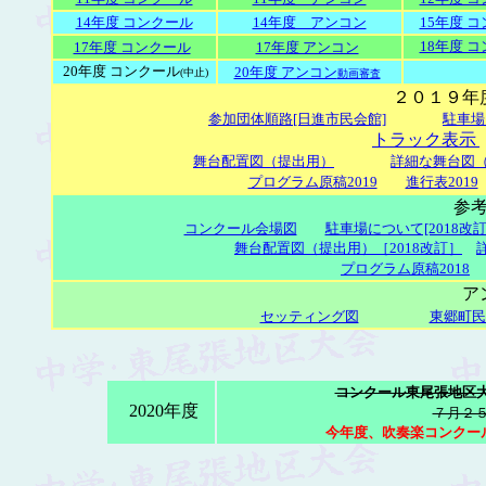
14年度 コンクール
14年度 アンコン
15年度 
18年度 
17年度 コンクール
17年度 アンコン
20年度 コンクール
20年度 アンコン
(中止)
動画審査
２０１９年
参加団体順路[日進市民会館]
駐車場
トラック表示
舞台配置図（提出用）
詳細な舞台図
プログラム原稿2019
進行表2019
参
コンクール会場図
駐車場について[2018改訂
舞台配置図（提出用）［2018改訂］
プログラム原稿2018
ア
セッティング図
東郷町民
コンクール東尾張地区
2020年度
７月２
今年度、吹奏楽コンクール